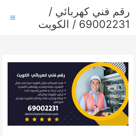
خطي
رقم فني كهربائي /
لى
لمحتوى
69002231 / الكويت
Main
Menu