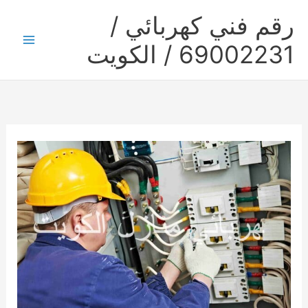
خطي
رقم فني كهربائي /
لى
لمحتوى
69002231 / الكويت
Main
Menu