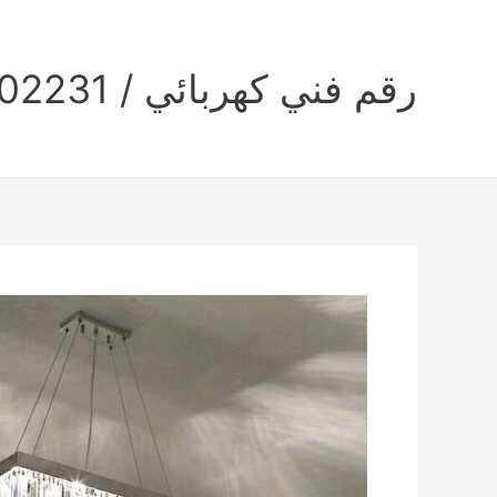
خطي
لى
لمحتوى
رقم فني كهربائي / 69002231 / الكويت