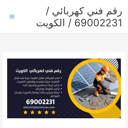
خطي
رقم فني كهربائي /
لى
لمحتوى
69002231 / الكويت
Main
Menu