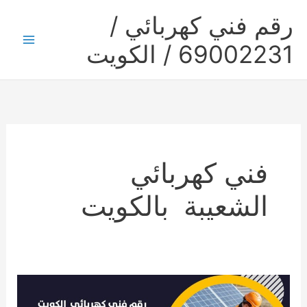
خطي
رقم فني كهربائي /
لى
لمحتوى
69002231 / الكويت
Main
Menu
فني كهربائي
الشعيبة بالكويت