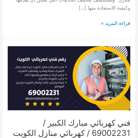
وكيفية الاستفادة منها […]
كهربائي
قراءة المزيد »
الكويت
/
69002231
/
فني
كهربائي
منازل
الكويت
فني كهربائي مبارك الكبير /
69002231 / كهربائي منازل الكويت