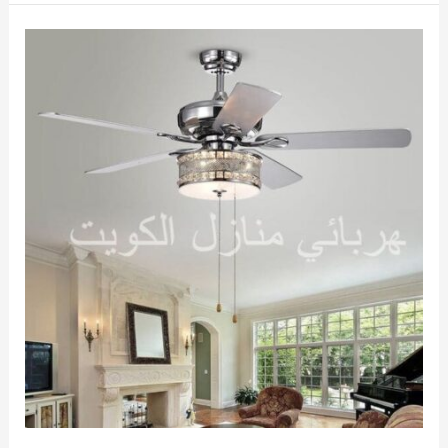
منازل
واره
/
69002231
/
فني
كهربائي
منازل