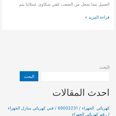
العميل مما يجعل من الصعب تلقي شكاوى عملائنا يتم
كهربائي
قراءة المزيد »
منازل
العديلية
/
69002231
/
فني
كهربائي
البحث
منازل
البحث
احدث المقالات
كهربائي الجهراء / 69002231 / فني كهربائي منازل الجهراء
/ رقم كهربائي الجهراء