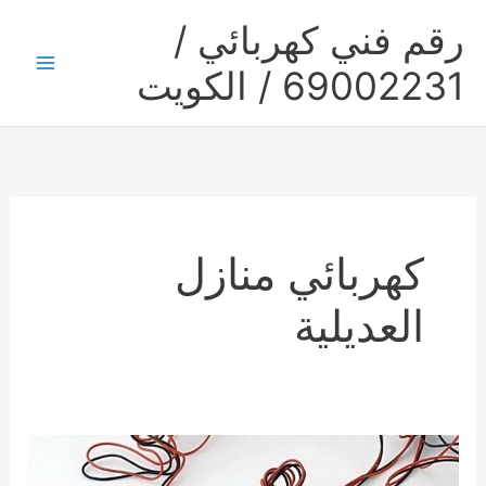
خطي
رقم فني كهربائي /
لى
لمحتوى
69002231 / الكويت
Main
Menu
كهربائي منازل
العديلية