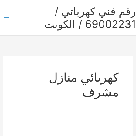
خطي
رقم فني كهربائي /
لى
لمحتوى
69002231 / الكويت
M
M
كهربائي منازل
مشرف